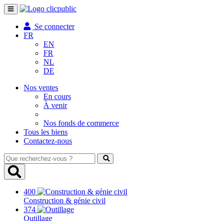
Toggle
navigation
Se connecter
FR
EN
FR
NL
DE
Nos ventes
En cours
À venir
Nos fonds de commerce
Tous les biens
Contactez-nous
Que
recherchez-
vous
?
400
Construction & génie civil
374
Outillage