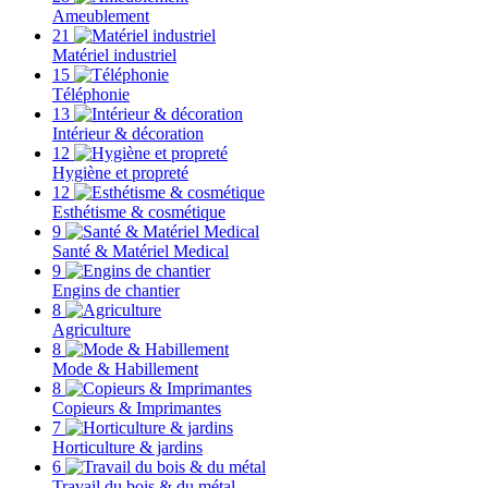
Ameublement
21
Matériel industriel
15
Téléphonie
13
Intérieur & décoration
12
Hygiène et propreté
12
Esthétisme & cosmétique
9
Santé & Matériel Medical
9
Engins de chantier
8
Agriculture
8
Mode & Habillement
8
Copieurs & Imprimantes
7
Horticulture & jardins
6
Travail du bois & du métal