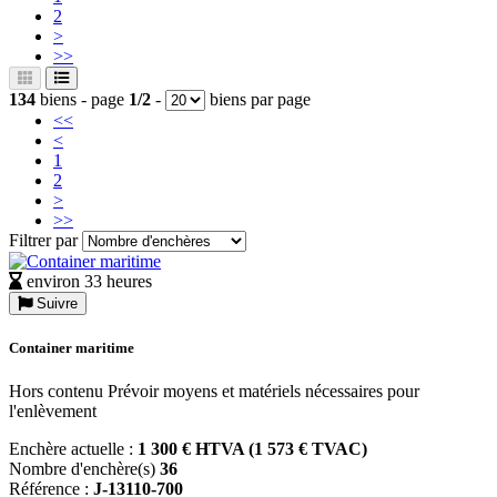
2
>
>>
134
biens - page
1/2
-
biens par page
<<
<
1
2
>
>>
Filtrer par
environ 33 heures
Suivre
Container maritime
Hors contenu Prévoir moyens et matériels nécessaires pour
l'enlèvement
Enchère actuelle :
1 300 € HTVA (1 573 € TVAC)
Nombre d'enchère(s)
36
Référence :
J-13110-700