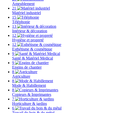
Ameublement
21
Matériel industriel
15
Téléphonie
13
Intérieur & décoration
12
Hygiène et propreté
12
Esthétisme & cosmétique
9
Santé & Matériel Medical
9
Engins de chantier
8
Agriculture
8
Mode & Habillement
8
Copieurs & Imprimantes
7
Horticulture & jardins
6
Travail du bois & du métal