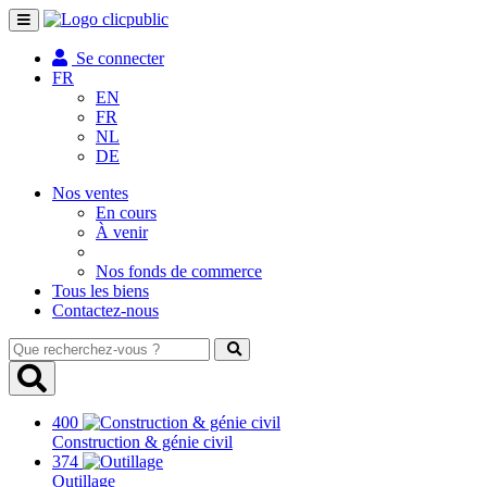
Toggle
navigation
Se connecter
FR
EN
FR
NL
DE
Nos ventes
En cours
À venir
Nos fonds de commerce
Tous les biens
Contactez-nous
Que
recherchez-
vous
?
400
Construction & génie civil
374
Outillage