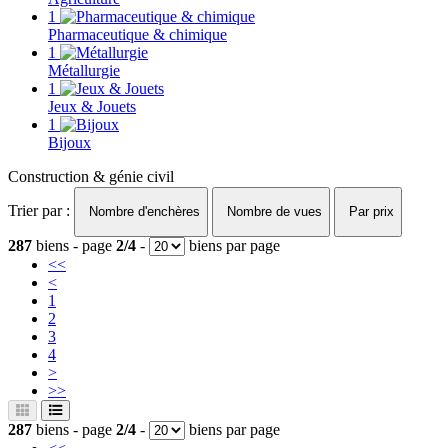
1
Pharmaceutique & chimique
1
Métallurgie
1
Jeux & Jouets
1
Bijoux
Construction & génie civil
Trier par :
Nombre d'enchères
Nombre de vues
Par prix
287
biens - page
2/4
-
biens par page
<<
<
1
2
3
4
>
>>
287
biens - page
2/4
-
biens par page