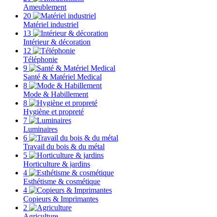
Ameublement
20
Matériel industriel
13
Intérieur & décoration
12
Téléphonie
9
Santé & Matériel Medical
8
Mode & Habillement
8
Hygiène et propreté
7
Luminaires
6
Travail du bois & du métal
5
Horticulture & jardins
4
Esthétisme & cosmétique
4
Copieurs & Imprimantes
2
Agriculture