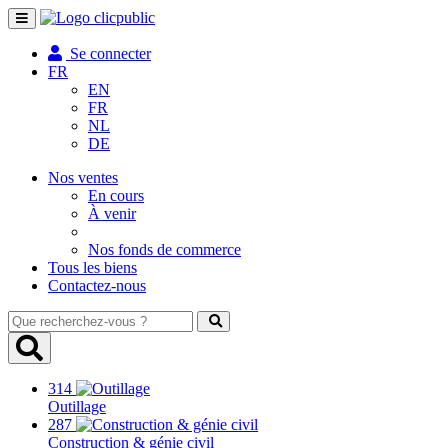
Toggle
navigation
Se connecter
FR
EN
FR
NL
DE
Nos ventes
En cours
À venir
Nos fonds de commerce
Tous les biens
Contactez-nous
Que
recherchez-
vous
?
314
Outillage
287
Construction & génie civil