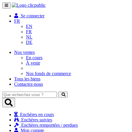
Toggle
navigation
Se connecter
FR
EN
FR
NL
DE
Nos ventes
En cours
À venir
Nos fonds de commerce
Tous les biens
Contactez-nous
Que
recherchez-
vous
?
Enchères en cours
Enchères suivies
Enchères remportées / perdues
Mon compte