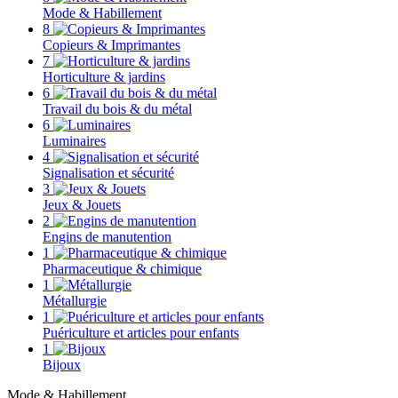
Mode & Habillement
8
Copieurs & Imprimantes
7
Horticulture & jardins
6
Travail du bois & du métal
6
Luminaires
4
Signalisation et sécurité
3
Jeux & Jouets
2
Engins de manutention
1
Pharmaceutique & chimique
1
Métallurgie
1
Puériculture et articles pour enfants
1
Bijoux
Mode & Habillement