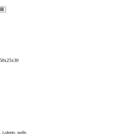
 50x25x30
t-shirts, pulls