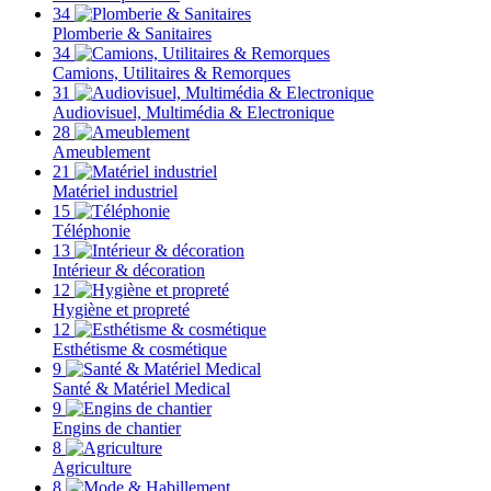
34
Plomberie & Sanitaires
34
Camions, Utilitaires & Remorques
31
Audiovisuel, Multimédia & Electronique
28
Ameublement
21
Matériel industriel
15
Téléphonie
13
Intérieur & décoration
12
Hygiène et propreté
12
Esthétisme & cosmétique
9
Santé & Matériel Medical
9
Engins de chantier
8
Agriculture
8