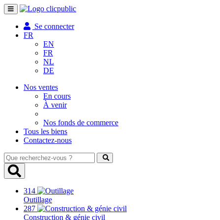
Toggle
navigation
Se connecter
FR
EN
FR
NL
DE
Nos ventes
En cours
À venir
Nos fonds de commerce
Tous les biens
Contactez-nous
Que
recherchez-
vous
?
314
Outillage
287
Construction & génie civil