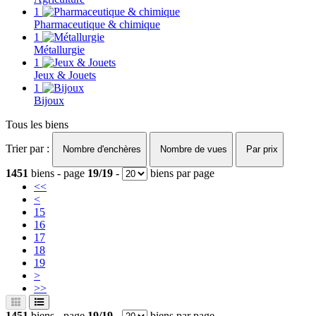
1
Pharmaceutique & chimique
1
Métallurgie
1
Jeux & Jouets
1
Bijoux
Tous les biens
Trier par :
Nombre d'enchères
Nombre de vues
Par prix
1451
biens - page
19/19
-
biens par page
<<
<
15
16
17
18
19
>
>>
1451
biens - page
19/19
-
biens par page