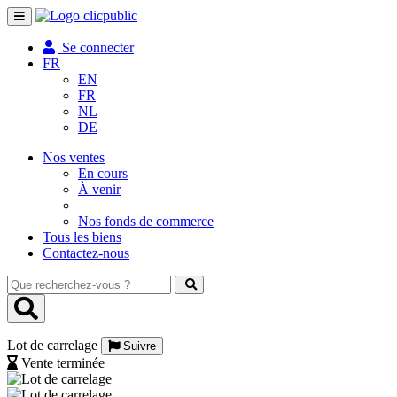
Toggle
navigation
Se connecter
FR
EN
FR
NL
DE
Nos ventes
En cours
À venir
Nos fonds de commerce
Tous les biens
Contactez-nous
Que
recherchez-
vous
?
Lot de carrelage
Suivre
Vente terminée