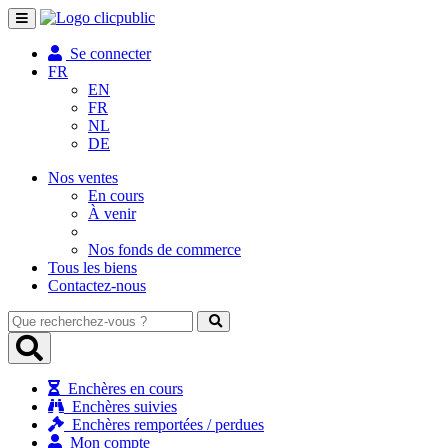
Toggle
navigation
Se connecter
FR
EN
FR
NL
DE
Nos ventes
En cours
À venir
Nos fonds de commerce
Tous les biens
Contactez-nous
Que
recherchez-
vous
?
Enchères en cours
Enchères suivies
Enchères remportées / perdues
Mon compte