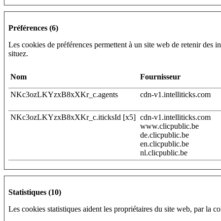
Préférences (6)
Les cookies de préférences permettent à un site web de retenir des i
situez.
Nom
Fournisseur
NKc3ozLKYzxB8xXKr_c.agents
cdn-v1.intelliticks.com
NKc3ozLKYzxB8xXKr_c.iticksId [x5]
cdn-v1.intelliticks.com
www.clicpublic.be
de.clicpublic.be
en.clicpublic.be
nl.clicpublic.be
Statistiques (10)
Les cookies statistiques aident les propriétaires du site web, par la