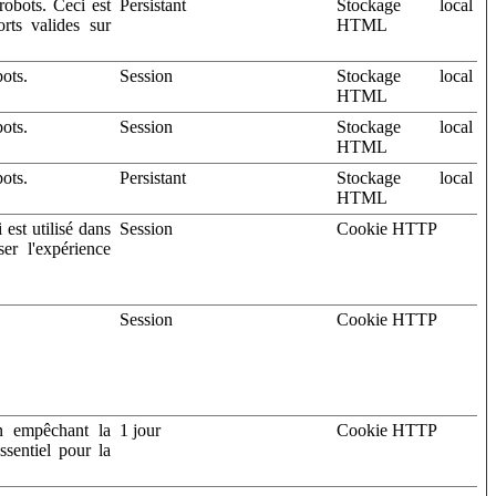
robots. Ceci est
Persistant
Stockage local
rts valides sur
HTML
bots.
Session
Stockage local
HTML
bots.
Session
Stockage local
HTML
bots.
Persistant
Stockage local
HTML
 est utilisé dans
Session
Cookie HTTP
ser l'expérience
Session
Cookie HTTP
en empêchant la
1 jour
Cookie HTTP
ssentiel pour la