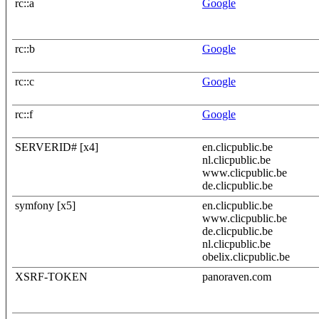
rc::a
Google
rc::b
Google
rc::c
Google
rc::f
Google
SERVERID# [x4]
en.clicpublic.be
nl.clicpublic.be
www.clicpublic.be
de.clicpublic.be
symfony [x5]
en.clicpublic.be
www.clicpublic.be
de.clicpublic.be
nl.clicpublic.be
obelix.clicpublic.be
XSRF-TOKEN
panoraven.com