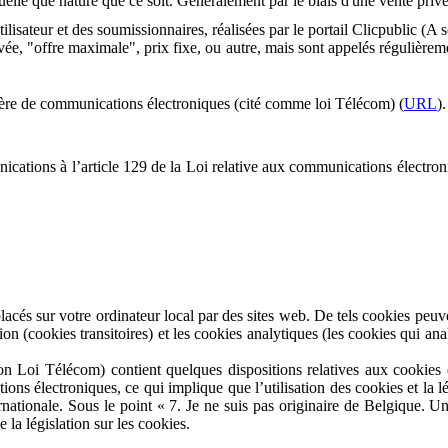
uelle que nature que ce soit. Généralement par le biais d'une vente privé
tilisateur et des soumissionnaires, réalisées par le portail Clicpublic (A 
rivée, "offre maximale", prix fixe, ou autre, mais sont appelés régulièrem
tière de communications électroniques (cité comme loi Télécom) (
URL
).
cations à l’article 129 de la Loi relative aux communications électro
placés sur votre ordinateur local par des sites web. De tels cookies peuv
on (cookies transitoires) et les cookies analytiques (les cookies qui ana
n Loi Télécom) contient quelques dispositions relatives aux cookies et 
ions électroniques, ce qui implique que l’utilisation des cookies et la 
rnationale. Sous le point « 7. Je ne suis pas originaire de Belgique. U
la législation sur les cookies.