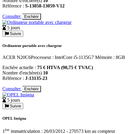
Nombre d'enchère(s)
10
Référence :
S-13058-13059-V12
Consulter
Enchérir
5 jours
Suivre
Ordinateur portable avec chargeur
ACER N20C6Processeur : IntelCore i5-1135G7 Mémoire : 8GB
Enchère actuelle :
75 € HTVA (90,75 € TVAC)
Nombre d'enchère(s)
10
Référence :
J-13135-23
Consulter
Enchérir
5 jours
Suivre
OPEL Insigna
ère
1
immatriculation : 26/03/2012 - 270573 km au compteur