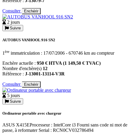
Référence :
J-13079-7
Consulter
Enchérir
2 jours
Suivre
AUTOBUS VANHOOL 916 SN2
ère
1
immatriculation : 17/07/2006 - 670746 km au compteur
Enchère actuelle :
950 € HTVA (1 149,50 € TVAC)
Nombre d'enchère(s)
12
Référence :
J-13001-13114-V3R
Consulter
Enchérir
5 jours
Suivre
Ordinateur portable avec chargeur
ASUS X415EProcesseur : IntelCore i3 Fourni sans code ni mot de
passe, à reformater Serial : RCN0CV032786494