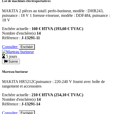
Lot de machines électroportatives
MAKITA 2 pièces au total1 perfo-burineur, modèle : DHR243,
puissance : 18 V 1 foreuse-visseuse, modèle : DDF484, puissance :
18 V
Enchère actuelle :
160 € HTVA (193,60 € TVAC)
Nombre d'enchère(s)
14
Référence :
J-13291-11
Consulter
Enchérir
5 jours
Suivre
Marteau burineur
MAKITA HR5212Cpuissance : 220-240 V fourni avec boîte de
rangement et accessoires
Enchère actuelle :
210 € HTVA (254,10 € TVAC)
Nombre d'enchère(s)
14
Référence :
J-13291-14
Consulter
Enchérir