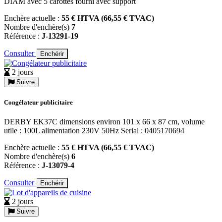
DIAM avec 5 carottes fourni avec support
Enchère actuelle :
55 € HTVA (66,55 € TVAC)
Nombre d'enchère(s)
7
Référence :
J-13291-19
Consulter
Enchérir
2 jours
Suivre
Congélateur publicitaire
DERBY EK37C dimensions environ 101 x 66 x 87 cm, volume
utile : 100L alimentation 230V 50Hz Serial : 0405170694
Enchère actuelle :
55 € HTVA (66,55 € TVAC)
Nombre d'enchère(s)
6
Référence :
J-13079-4
Consulter
Enchérir
2 jours
Suivre