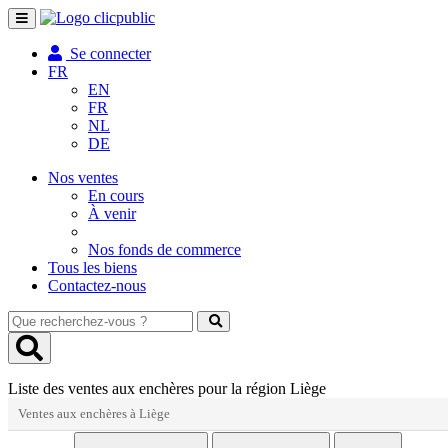
Toggle
navigation
Se connecter
FR
EN
FR
NL
DE
Nos ventes
En cours
À venir
Nos fonds de commerce
Tous les biens
Contactez-nous
Que
recherchez-
vous
?
Liste des ventes aux enchères pour la région Liège
Ventes aux enchères à Liège