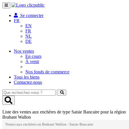
Toggle
navigation
Se connecter
FR
EN
FR
NL
DE
Nos ventes
En cours
À venir
Nos fonds de commerce
Tous les biens
Contactez-nous
Que
recherchez-
vous
?
Liste des ventes aux enchères de type Saisie Bancaire pour la région
Brabant Wallon
Ventes aux enchères en Brabant Wallon - Saisie Bancaire