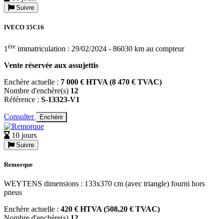
Suivre
IVECO 35C16
ère
1
immatriculation : 29/02/2024 - 86030 km au compteur
Vente réservée aux assujettis
Enchère actuelle :
7 000 € HTVA (8 470 € TVAC)
Nombre d'enchère(s)
12
Référence :
S-13323-V1
Consulter
Enchérir
10 jours
Suivre
Remorque
WEYTENS dimensions : 133x370 cm (avec triangle) fourni hors
pneus
Enchère actuelle :
420 € HTVA (508,20 € TVAC)
Nombre d'enchère(s)
12