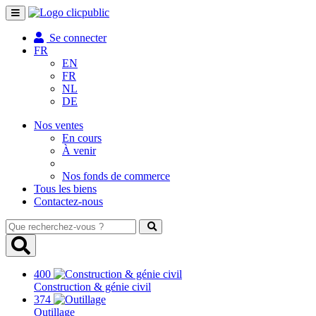
Toggle
navigation
Se connecter
FR
EN
FR
NL
DE
Nos ventes
En cours
À venir
Nos fonds de commerce
Tous les biens
Contactez-nous
Que
recherchez-
vous
?
400
Construction & génie civil
374
Outillage