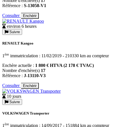
Nombre d'enchère(s)
17
Référence :
S-13058-V1
Consulter
Enchérir
environ 6 heures
Suivre
RENAULT Kangoo
ère
1
immatriculation : 11/02/2019 - 210330 km au compteur
Enchère actuelle :
1 800 € HTVA (2 178 € TVAC)
Nombre d'enchère(s)
17
Référence :
J-13110-V3
Consulter
Enchérir
10 jours
Suivre
VOLKSWAGEN Transporter
ère
1
immatriculation : 14/09/2017 - 151884 km au compteur