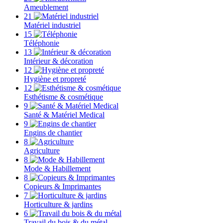
Ameublement
21
Matériel industriel
15
Téléphonie
13
Intérieur & décoration
12
Hygiène et propreté
12
Esthétisme & cosmétique
9
Santé & Matériel Medical
9
Engins de chantier
8
Agriculture
8
Mode & Habillement
8
Copieurs & Imprimantes
7
Horticulture & jardins
6
Travail du bois & du métal