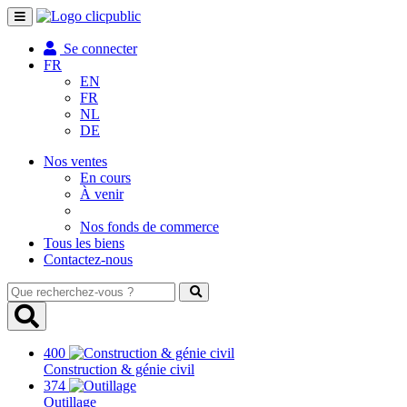
Toggle
navigation
Se connecter
FR
EN
FR
NL
DE
Nos ventes
En cours
À venir
Nos fonds de commerce
Tous les biens
Contactez-nous
Que
recherchez-
vous
?
400
Construction & génie civil
374
Outillage