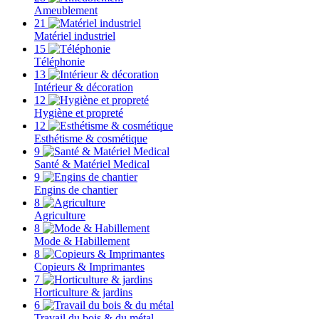
Ameublement
21
Matériel industriel
15
Téléphonie
13
Intérieur & décoration
12
Hygiène et propreté
12
Esthétisme & cosmétique
9
Santé & Matériel Medical
9
Engins de chantier
8
Agriculture
8
Mode & Habillement
8
Copieurs & Imprimantes
7
Horticulture & jardins
6
Travail du bois & du métal