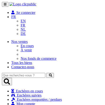
Toggle
navigation
Se connecter
FR
EN
FR
NL
DE
Nos ventes
En cours
À venir
Nos fonds de commerce
Tous les biens
Contactez-nous
Que
recherchez-
vous
?
Enchères en cours
Enchères suivies
Enchères remportées / perdues
Mon compte