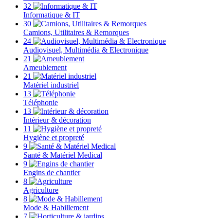
32
Informatique & IT
30
Camions, Utilitaires & Remorques
24
Audiovisuel, Multimédia & Electronique
21
Ameublement
21
Matériel industriel
13
Téléphonie
13
Intérieur & décoration
11
Hygiène et propreté
9
Santé & Matériel Medical
9
Engins de chantier
8
Agriculture
8
Mode & Habillement
7