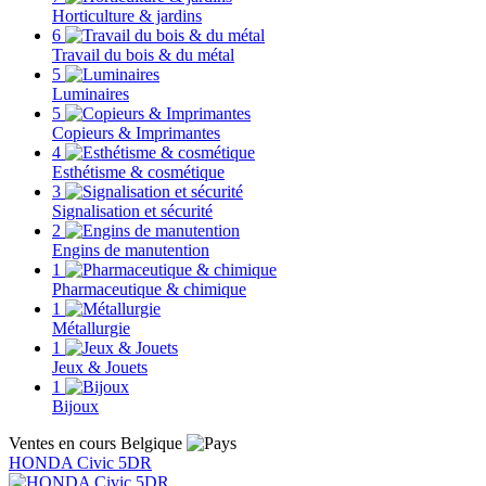
Horticulture & jardins
6
Travail du bois & du métal
5
Luminaires
5
Copieurs & Imprimantes
4
Esthétisme & cosmétique
3
Signalisation et sécurité
2
Engins de manutention
1
Pharmaceutique & chimique
1
Métallurgie
1
Jeux & Jouets
1
Bijoux
Ventes en cours Belgique
HONDA Civic 5DR