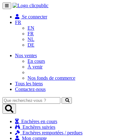
Toggle
navigation
Se connecter
FR
EN
FR
NL
DE
Nos ventes
En cours
À venir
Nos fonds de commerce
Tous les biens
Contactez-nous
Que
recherchez-
vous
?
Enchères en cours
Enchères suivies
Enchères remportées / perdues
Mon compte