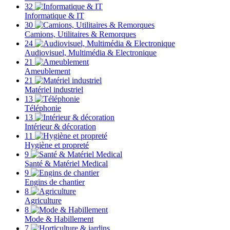
32
Informatique & IT
30
Camions, Utilitaires & Remorques
24
Audiovisuel, Multimédia & Electronique
21
Ameublement
21
Matériel industriel
13
Téléphonie
13
Intérieur & décoration
11
Hygiène et propreté
9
Santé & Matériel Medical
9
Engins de chantier
8
Agriculture
8
Mode & Habillement
7