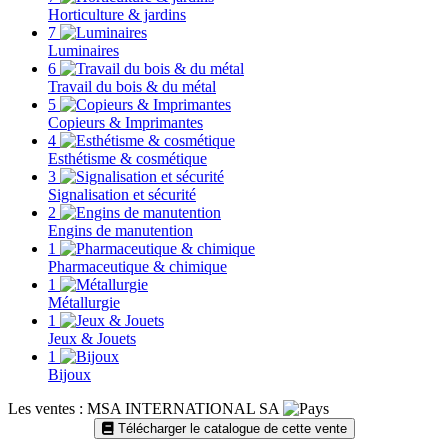
Horticulture & jardins
7
Luminaires
6
Travail du bois & du métal
5
Copieurs & Imprimantes
4
Esthétisme & cosmétique
3
Signalisation et sécurité
2
Engins de manutention
1
Pharmaceutique & chimique
1
Métallurgie
1
Jeux & Jouets
1
Bijoux
Les ventes : MSA INTERNATIONAL SA
Télécharger le catalogue de cette vente