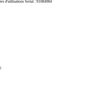
'utilisations Serial : 91084984
5