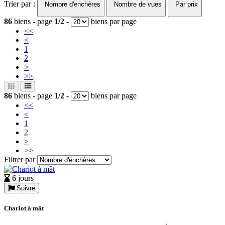
Trier par :
Nombre d'enchères
Nombre de vues
Par prix
86
biens - page
1/2
-
biens par page
<<
<
1
2
>
>>
86
biens - page
1/2
-
biens par page
<<
<
1
2
>
>>
Filtrer par
6 jours
Suivre
Chariot à mât