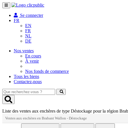
Toggle
navigation
Se connecter
FR
EN
FR
NL
DE
Nos ventes
En cours
À venir
Nos fonds de commerce
Tous les biens
Contactez-nous
Que
recherchez-
vous
?
Liste des ventes aux enchères de type Déstockage pour la région Bra
Ventes aux enchères en Brabant Wallon - Déstockage