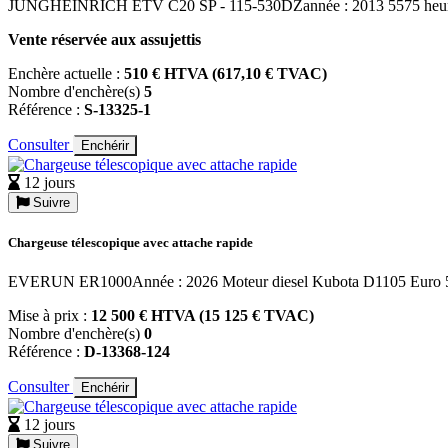
JUNGHEINRICH ETV C20 SP - 115-530DZannée : 2013 5575 heures d
Vente réservée aux assujettis
Enchère actuelle :
510 € HTVA (617,10 € TVAC)
Nombre d'enchère(s)
5
Référence :
S-13325-1
Consulter
Enchérir
12 jours
Suivre
Chargeuse télescopique avec attache rapide
EVERUN ER1000Année : 2026 Moteur diesel Kubota D1105 Euro 
Mise à prix :
12 500 € HTVA (15 125 € TVAC)
Nombre d'enchère(s)
0
Référence :
D-13368-124
Consulter
Enchérir
12 jours
Suivre