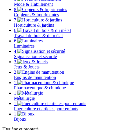
Mode & Habillement
8
Copieurs & Imprimantes
7
Horticulture & jardins
6
Travail du bois & du métal
6
Luminaires
4
Signalisation et sécurité
3
Jeux & Jouets
2
Engins de manutention
1
Pharmaceutique & chimique
1
Métallurgie
1
Puériculture et articles pour enfants
1
Bijoux
Hygiène et propreté