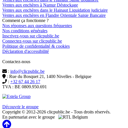
Ventes aux enchères à Namur Déstockage
Ventes aux enchères dans le Hainaut Liquidation judiciaire
Ventes aux enchères en Flandre Orientale Saisie Bancaire
Comment ça fonctionne ?
Nos réponses aux questions fréquentes
Nos conditions générales
Inscrivez-vous sur clicpublic.be
Connectez-vous sur clicpublic.be
Politique de confidentialité & cookies
Déclaration d'accessibilité
Contactez-nous
:
info@clicpublic.be
: Rue du Bosquet 21, 1400 Nivelles - Belgique
:
+32 67 44 26 17
TVA : BE 0809.950.691
Clicpublic est une marque du groupe Estela
Découvrir le groupe
Copyright © 2012-2026 clicpublic.be - Tous droits réservés.
En partenariat avec le groupe