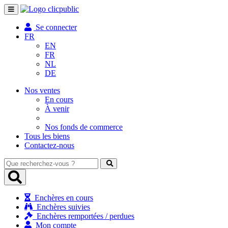
Toggle
navigation
Se connecter
FR
EN
FR
NL
DE
Nos ventes
En cours
À venir
Nos fonds de commerce
Tous les biens
Contactez-nous
Que
recherchez-
vous
?
Enchères en cours
Enchères suivies
Enchères remportées / perdues
Mon compte