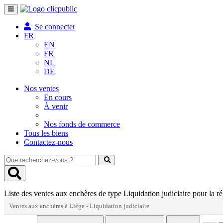
Toggle
navigation
Se connecter
FR
EN
FR
NL
DE
Nos ventes
En cours
À venir
Nos fonds de commerce
Tous les biens
Contactez-nous
Que
recherchez-
vous
?
Liste des ventes aux enchères de type Liquidation judiciaire pour la r
Ventes aux enchères à Liège - Liquidation judiciaire