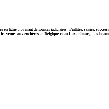
es en ligne
provenant de sources judiciaires :
Faillites
,
saisies
,
success
s
les ventes aux enchères en Belgique et au Luxembourg
, nos locau