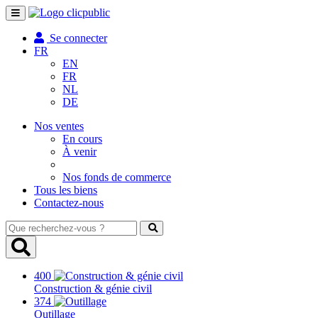
Toggle
navigation
Se connecter
FR
EN
FR
NL
DE
Nos ventes
En cours
À venir
Nos fonds de commerce
Tous les biens
Contactez-nous
Que
recherchez-
vous
?
400
Construction & génie civil
374
Outillage