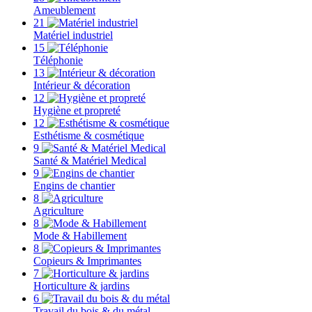
Ameublement
21
Matériel industriel
15
Téléphonie
13
Intérieur & décoration
12
Hygiène et propreté
12
Esthétisme & cosmétique
9
Santé & Matériel Medical
9
Engins de chantier
8
Agriculture
8
Mode & Habillement
8
Copieurs & Imprimantes
7
Horticulture & jardins
6
Travail du bois & du métal