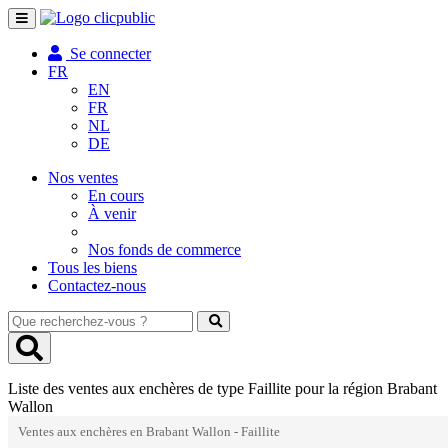
Toggle
navigation
Se connecter
FR
EN
FR
NL
DE
Nos ventes
En cours
À venir
Nos fonds de commerce
Tous les biens
Contactez-nous
Que
recherchez-
vous
?
Liste des ventes aux enchères de type Faillite pour la région Brabant
Wallon
Ventes aux enchères en Brabant Wallon - Faillite