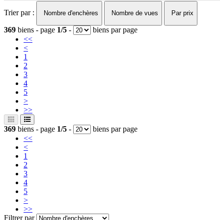
Trier par :
Nombre d'enchères
Nombre de vues
Par prix
369
biens - page
1/5
-
biens par page
<<
<
1
2
3
4
5
>
>>
369
biens - page
1/5
-
biens par page
<<
<
1
2
3
4
5
>
>>
Filtrer par