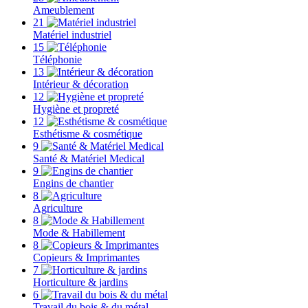
Ameublement
21
Matériel industriel
15
Téléphonie
13
Intérieur & décoration
12
Hygiène et propreté
12
Esthétisme & cosmétique
9
Santé & Matériel Medical
9
Engins de chantier
8
Agriculture
8
Mode & Habillement
8
Copieurs & Imprimantes
7
Horticulture & jardins
6
Travail du bois & du métal