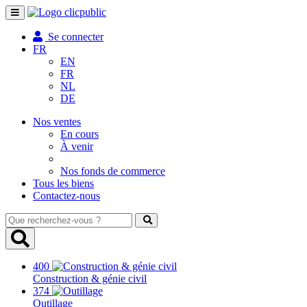
Toggle
navigation
Se connecter
FR
EN
FR
NL
DE
Nos ventes
En cours
À venir
Nos fonds de commerce
Tous les biens
Contactez-nous
Que
recherchez-
vous
?
400
Construction & génie civil
374
Outillage