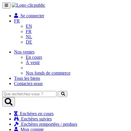
Toggle
navigation
Se connecter
FR
EN
FR
NL
DE
Nos ventes
En cours
À venir
Nos fonds de commerce
Tous les biens
Contactez-nous
Que
recherchez-
vous
?
Enchères en cours
Enchères suivies
Enchères remportées / perdues
Mon compte