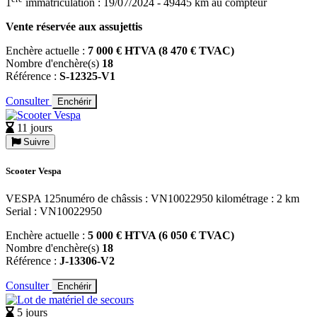
1
immatriculation : 19/07/2024 - 49445 km au compteur
Vente réservée aux assujettis
Enchère actuelle :
7 000 € HTVA (8 470 € TVAC)
Nombre d'enchère(s)
18
Référence :
S-12325-V1
Consulter
Enchérir
11 jours
Suivre
Scooter Vespa
VESPA 125numéro de châssis : VN10022950 kilométrage : 2 km
Serial : VN10022950
Enchère actuelle :
5 000 € HTVA (6 050 € TVAC)
Nombre d'enchère(s)
18
Référence :
J-13306-V2
Consulter
Enchérir
5 jours