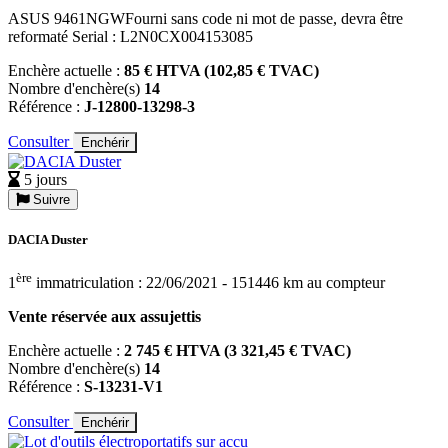
ASUS 9461NGWFourni sans code ni mot de passe, devra être
reformaté Serial : L2N0CX004153085
Enchère actuelle :
85 € HTVA (102,85 € TVAC)
Nombre d'enchère(s)
14
Référence :
J-12800-13298-3
Consulter
Enchérir
5 jours
Suivre
DACIA Duster
ère
1
immatriculation : 22/06/2021 - 151446 km au compteur
Vente réservée aux assujettis
Enchère actuelle :
2 745 € HTVA (3 321,45 € TVAC)
Nombre d'enchère(s)
14
Référence :
S-13231-V1
Consulter
Enchérir