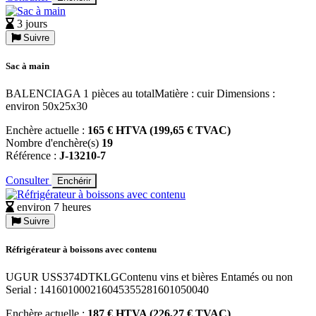
3 jours
Suivre
Sac à main
BALENCIAGA 1 pièces au totalMatière : cuir Dimensions :
environ 50x25x30
Enchère actuelle :
165 € HTVA (199,65 € TVAC)
Nombre d'enchère(s)
19
Référence :
J-13210-7
Consulter
Enchérir
environ 7 heures
Suivre
Réfrigérateur à boissons avec contenu
UGUR USS374DTKLGContenu vins et bières Entamés ou non
Serial : 141601000216045355281601050040
Enchère actuelle :
187 € HTVA (226,27 € TVAC)