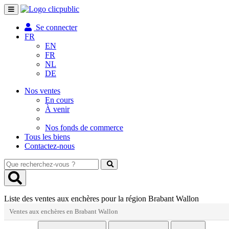
Toggle
navigation
Se connecter
FR
EN
FR
NL
DE
Nos ventes
En cours
À venir
Nos fonds de commerce
Tous les biens
Contactez-nous
Que
recherchez-
vous
?
Liste des ventes aux enchères pour la région Brabant Wallon
Ventes aux enchères en Brabant Wallon