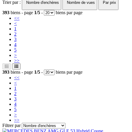
Trier par :
Nombre d'enchères
Nombre de vues
Par prix
393
biens - page
1/5
-
biens par page
<<
<
1
2
3
4
5
>
>>
393
biens - page
1/5
-
biens par page
<<
<
1
2
3
4
5
>
>>
Filtrer par