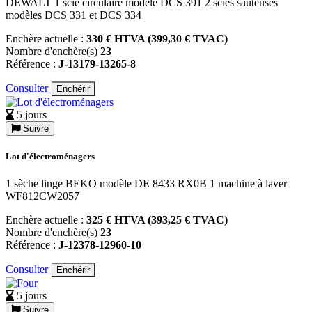
DEWALT 1 scie circulaire modèle DCS 391 2 scies sauteuses
modèles DCS 331 et DCS 334
Enchère actuelle :
330 € HTVA (399,30 € TVAC)
Nombre d'enchère(s)
23
Référence :
J-13179-13265-8
Consulter
Enchérir
5 jours
Suivre
Lot d'électroménagers
1 sèche linge BEKO modèle DE 8433 RX0B 1 machine à laver
WF812CW2057
Enchère actuelle :
325 € HTVA (393,25 € TVAC)
Nombre d'enchère(s)
23
Référence :
J-12378-12960-10
Consulter
Enchérir
5 jours
Suivre