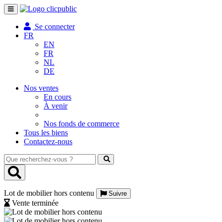
Toggle
navigation
Se connecter
FR
EN
FR
NL
DE
Nos ventes
En cours
À venir
Nos fonds de commerce
Tous les biens
Contactez-nous
Que
recherchez-
vous
?
Lot de mobilier hors contenu
Suivre
Vente terminée