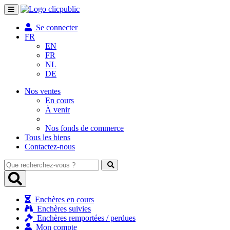
Toggle
navigation
Se connecter
FR
EN
FR
NL
DE
Nos ventes
En cours
À venir
Nos fonds de commerce
Tous les biens
Contactez-nous
Que
recherchez-
vous
?
Enchères en cours
Enchères suivies
Enchères remportées / perdues
Mon compte