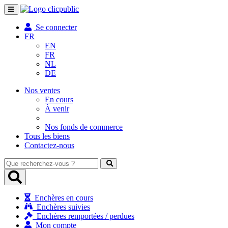
Toggle
navigation
Se connecter
FR
EN
FR
NL
DE
Nos ventes
En cours
À venir
Nos fonds de commerce
Tous les biens
Contactez-nous
Que
recherchez-
vous
?
Enchères en cours
Enchères suivies
Enchères remportées / perdues
Mon compte