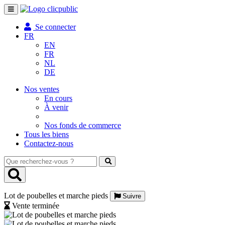
Toggle
navigation
Se connecter
FR
EN
FR
NL
DE
Nos ventes
En cours
À venir
Nos fonds de commerce
Tous les biens
Contactez-nous
Que
recherchez-
vous
?
Lot de poubelles et marche pieds
Suivre
Vente terminée