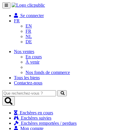
Toggle
navigation
Se connecter
FR
EN
FR
NL
DE
Nos ventes
En cours
À venir
Nos fonds de commerce
Tous les biens
Contactez-nous
Que
recherchez-
vous
?
Enchères en cours
Enchères suivies
Enchères remportées / perdues
Mon compte