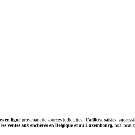
es en ligne
provenant de sources judiciaires :
Faillites
,
saisies
,
success
s
les ventes aux enchères en Belgique et au Luxembourg
, nos locau