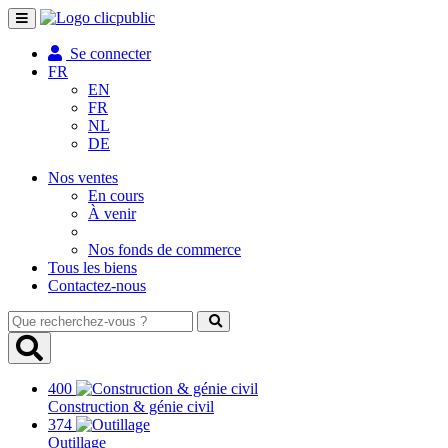
Toggle
navigation
Se connecter
FR
EN
FR
NL
DE
Nos ventes
En cours
À venir
Nos fonds de commerce
Tous les biens
Contactez-nous
Que
recherchez-
vous
?
400
Construction & génie civil
374
Outillage