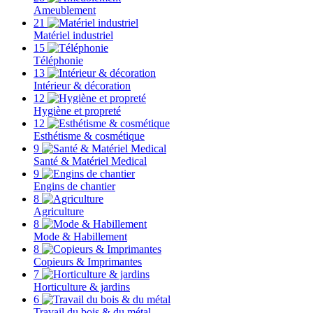
Ameublement
21
Matériel industriel
15
Téléphonie
13
Intérieur & décoration
12
Hygiène et propreté
12
Esthétisme & cosmétique
9
Santé & Matériel Medical
9
Engins de chantier
8
Agriculture
8
Mode & Habillement
8
Copieurs & Imprimantes
7
Horticulture & jardins
6
Travail du bois & du métal