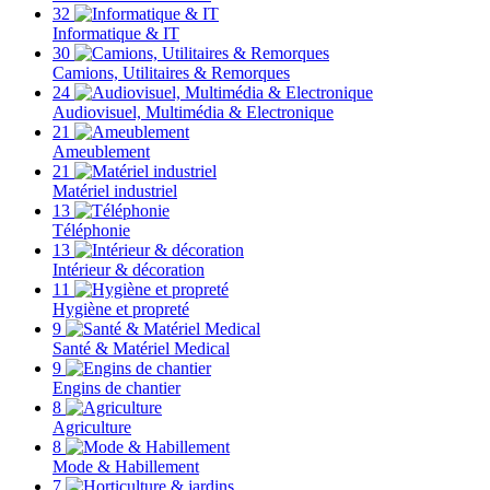
32
Informatique & IT
30
Camions, Utilitaires & Remorques
24
Audiovisuel, Multimédia & Electronique
21
Ameublement
21
Matériel industriel
13
Téléphonie
13
Intérieur & décoration
11
Hygiène et propreté
9
Santé & Matériel Medical
9
Engins de chantier
8
Agriculture
8
Mode & Habillement
7