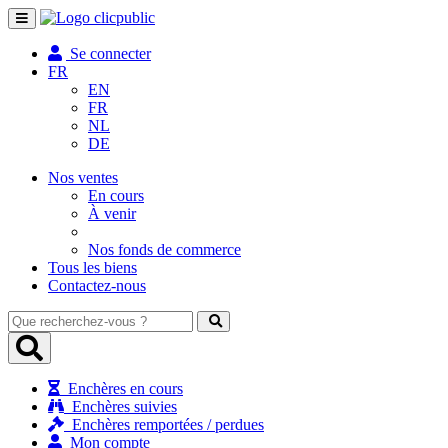
Toggle
navigation
Se connecter
FR
EN
FR
NL
DE
Nos ventes
En cours
À venir
Nos fonds de commerce
Tous les biens
Contactez-nous
Que
recherchez-
vous
?
Enchères en cours
Enchères suivies
Enchères remportées / perdues
Mon compte