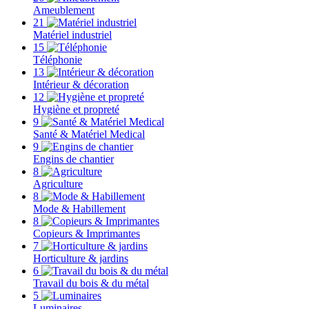
Ameublement
21
Matériel industriel
15
Téléphonie
13
Intérieur & décoration
12
Hygiène et propreté
9
Santé & Matériel Medical
9
Engins de chantier
8
Agriculture
8
Mode & Habillement
8
Copieurs & Imprimantes
7
Horticulture & jardins
6
Travail du bois & du métal
5
Luminaires