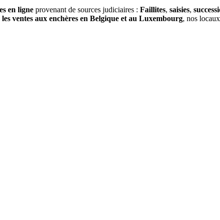
es en ligne
provenant de sources judiciaires :
Faillites
,
saisies
,
success
s
les ventes aux enchères en Belgique et au Luxembourg
, nos locau