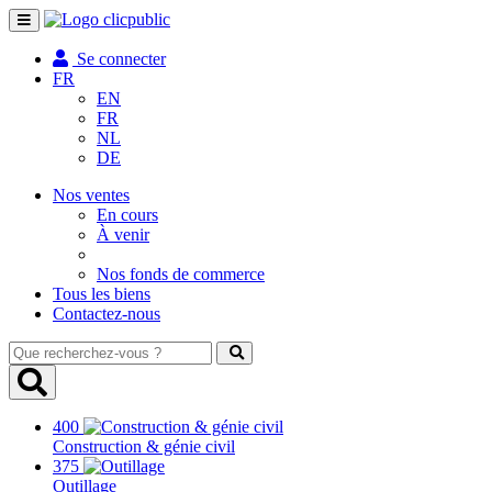
Toggle
navigation
Se connecter
FR
EN
FR
NL
DE
Nos ventes
En cours
À venir
Nos fonds de commerce
Tous les biens
Contactez-nous
Que
recherchez-
vous
?
400
Construction & génie civil
375
Outillage