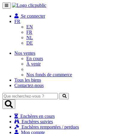
Toggle
navigation
Se connecter
FR
EN
FR
NL
DE
Nos ventes
En cours
À venir
Nos fonds de commerce
Tous les biens
Contactez-nous
Que
recherchez-
vous
?
Enchères en cours
Enchères suivies
Enchères remportées / perdues
Mon compte