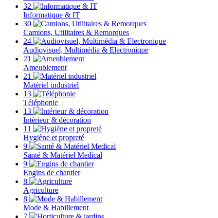
32
Informatique & IT
30
Camions, Utilitaires & Remorques
24
Audiovisuel, Multimédia & Electronique
21
Ameublement
21
Matériel industriel
13
Téléphonie
13
Intérieur & décoration
11
Hygiène et propreté
9
Santé & Matériel Medical
9
Engins de chantier
8
Agriculture
8
Mode & Habillement
7