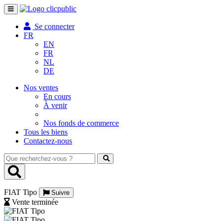
Toggle
navigation
Se connecter
FR
EN
FR
NL
DE
Nos ventes
En cours
À venir
Nos fonds de commerce
Tous les biens
Contactez-nous
Que
recherchez-
vous
?
FIAT Tipo
Suivre
Vente terminée