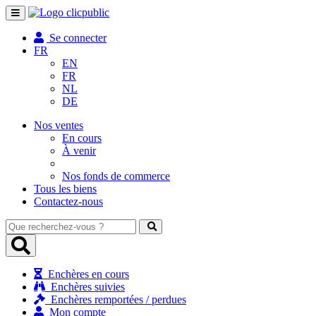
Toggle
navigation
Se connecter
FR
EN
FR
NL
DE
Nos ventes
En cours
À venir
Nos fonds de commerce
Tous les biens
Contactez-nous
Que
recherchez-
vous
?
Enchères en cours
Enchères suivies
Enchères remportées / perdues
Mon compte