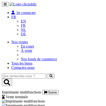
Toggle
navigation
Se connecter
FR
EN
FR
NL
DE
Nos ventes
En cours
À venir
Nos fonds de commerce
Tous les biens
Contactez-nous
Que
recherchez-
vous
?
Imprimante multifonctions
Suivre
Vente terminée