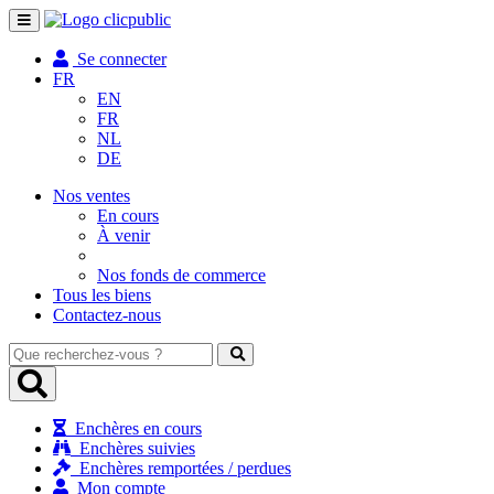
Toggle
navigation
Se connecter
FR
EN
FR
NL
DE
Nos ventes
En cours
À venir
Nos fonds de commerce
Tous les biens
Contactez-nous
Que
recherchez-
vous
?
Enchères en cours
Enchères suivies
Enchères remportées / perdues
Mon compte