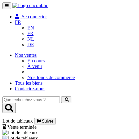
Toggle
navigation
Se connecter
FR
EN
FR
NL
DE
Nos ventes
En cours
À venir
Nos fonds de commerce
Tous les biens
Contactez-nous
Que
recherchez-
vous
?
Lot de tableaux
Suivre
Vente terminée