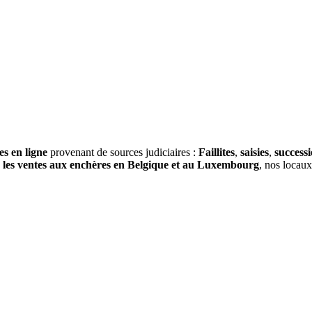
es en ligne
provenant de sources judiciaires :
Faillites
,
saisies
,
success
s
les ventes aux enchères en Belgique et au Luxembourg
, nos locau