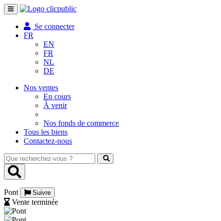
Toggle
navigation
Se connecter
FR
EN
FR
NL
DE
Nos ventes
En cours
À venir
Nos fonds de commerce
Tous les biens
Contactez-nous
Que
recherchez-
vous
?
Pont
Suivre
Vente terminée