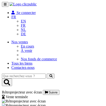
Toggle
navigation
Se connecter
FR
EN
FR
NL
DE
Nos ventes
En cours
À venir
Nos fonds de commerce
Tous les biens
Contactez-nous
Que
recherchez-
vous
?
Rétroprojecteur avec écran
Suivre
Vente terminée