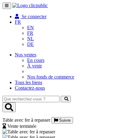
Toggle
navigation
Se connecter
FR
EN
FR
NL
DE
Nos ventes
En cours
À venir
Nos fonds de commerce
Tous les biens
Contactez-nous
Que
recherchez-
vous
?
Table avec fer à repasser
Suivre
Vente terminée