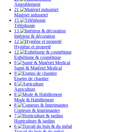
Ameublement
21
Matériel industriel
15
Téléphonie
13
Intérieur & décoration
12
Hygiène et propreté
12
Esthétisme & cosmétique
9
Santé & Matériel Medical
9
Engins de chantier
8
Agriculture
8
Mode & Habillement
8
Copieurs & Imprimantes
7
Horticulture & jardins
6
Travail du bois & du métal