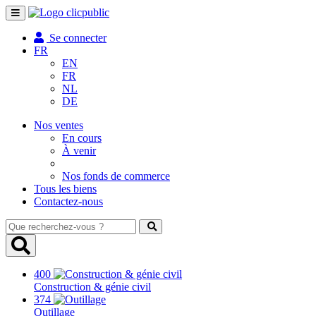
Toggle
navigation
Se connecter
FR
EN
FR
NL
DE
Nos ventes
En cours
À venir
Nos fonds de commerce
Tous les biens
Contactez-nous
Que
recherchez-
vous
?
400
Construction & génie civil
374
Outillage