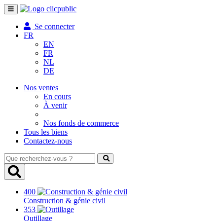
Toggle
navigation
Se connecter
FR
EN
FR
NL
DE
Nos ventes
En cours
À venir
Nos fonds de commerce
Tous les biens
Contactez-nous
Que
recherchez-
vous
?
400
Construction & génie civil
353
Outillage