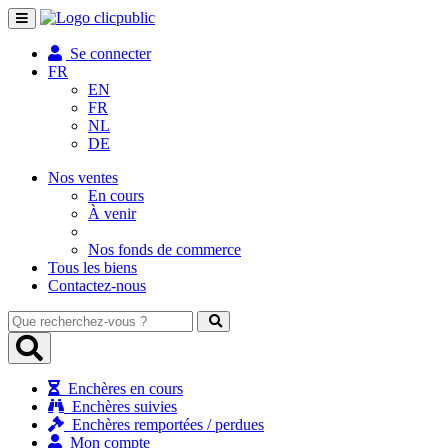
Toggle
navigation
Se connecter
FR
EN
FR
NL
DE
Nos ventes
En cours
À venir
Nos fonds de commerce
Tous les biens
Contactez-nous
Que
recherchez-
vous
?
Enchères en cours
Enchères suivies
Enchères remportées / perdues
Mon compte