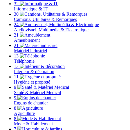
32
Informatique & IT
30
Camions, Utilitaires & Remorques
24
Audiovisuel, Multimédia & Electronique
21
Ameublement
21
Matériel industriel
13
Téléphonie
13
Intérieur & décoration
11
Hygiène et propreté
9
Santé & Matériel Medical
9
Engins de chantier
8
Agriculture
8
Mode & Habillement
7