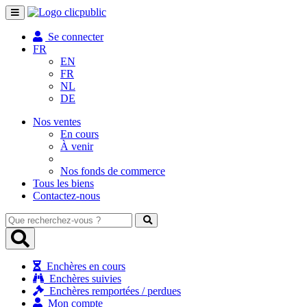
Toggle
navigation
Se connecter
FR
EN
FR
NL
DE
Nos ventes
En cours
À venir
Nos fonds de commerce
Tous les biens
Contactez-nous
Que
recherchez-
vous
?
Enchères en cours
Enchères suivies
Enchères remportées / perdues
Mon compte