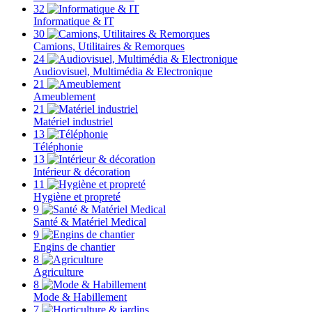
32
Informatique & IT
30
Camions, Utilitaires & Remorques
24
Audiovisuel, Multimédia & Electronique
21
Ameublement
21
Matériel industriel
13
Téléphonie
13
Intérieur & décoration
11
Hygiène et propreté
9
Santé & Matériel Medical
9
Engins de chantier
8
Agriculture
8
Mode & Habillement
7