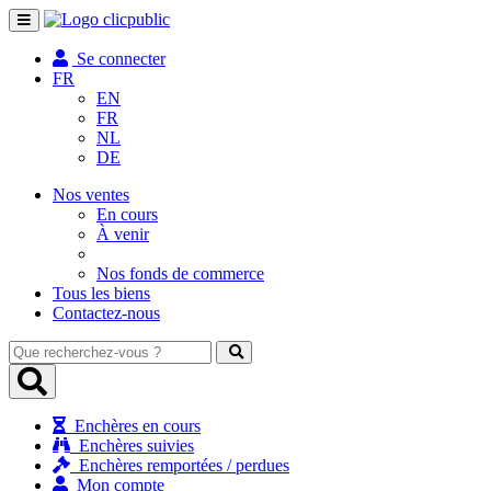
Toggle
navigation
Se connecter
FR
EN
FR
NL
DE
Nos ventes
En cours
À venir
Nos fonds de commerce
Tous les biens
Contactez-nous
Que
recherchez-
vous
?
Enchères en cours
Enchères suivies
Enchères remportées / perdues
Mon compte