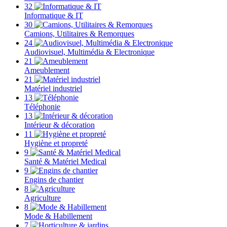
32
Informatique & IT
30
Camions, Utilitaires & Remorques
24
Audiovisuel, Multimédia & Electronique
21
Ameublement
21
Matériel industriel
13
Téléphonie
13
Intérieur & décoration
11
Hygiène et propreté
9
Santé & Matériel Medical
9
Engins de chantier
8
Agriculture
8
Mode & Habillement
7