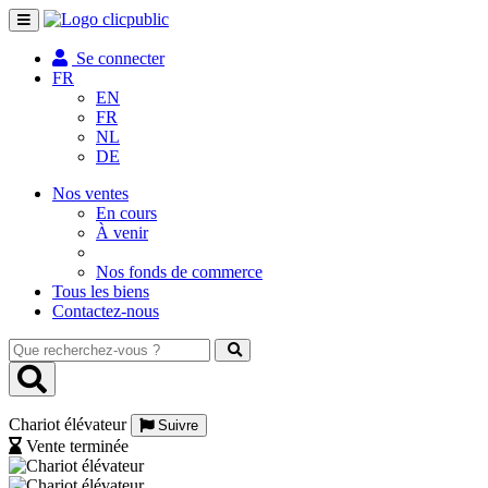
Toggle
navigation
Se connecter
FR
EN
FR
NL
DE
Nos ventes
En cours
À venir
Nos fonds de commerce
Tous les biens
Contactez-nous
Que
recherchez-
vous
?
Chariot élévateur
Suivre
Vente terminée