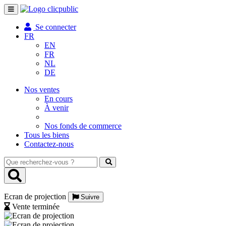
Toggle
navigation
Se connecter
FR
EN
FR
NL
DE
Nos ventes
En cours
À venir
Nos fonds de commerce
Tous les biens
Contactez-nous
Que
recherchez-
vous
?
Ecran de projection
Suivre
Vente terminée