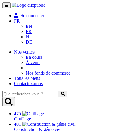
Toggle
navigation
Se connecter
FR
EN
FR
NL
DE
Nos ventes
En cours
À venir
Nos fonds de commerce
Tous les biens
Contactez-nous
Que
recherchez-
vous
?
475
Outillage
401
Construction & génie civil