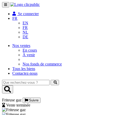
Toggle
navigation
Se connecter
FR
EN
FR
NL
DE
Nos ventes
En cours
À venir
Nos fonds de commerce
Tous les biens
Contactez-nous
Que
recherchez-
vous
?
Friteuse gaz
Suivre
Vente terminée