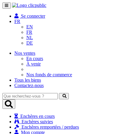
Toggle
navigation
Se connecter
FR
EN
FR
NL
DE
Nos ventes
En cours
À venir
Nos fonds de commerce
Tous les biens
Contactez-nous
Que
recherchez-
vous
?
Enchères en cours
Enchères suivies
Enchères remportées / perdues
Mon compte