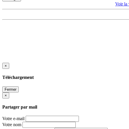
Voir l
×
Téléchargement
Fermer
×
Partager par mail
Votre e-mail
Votre nom