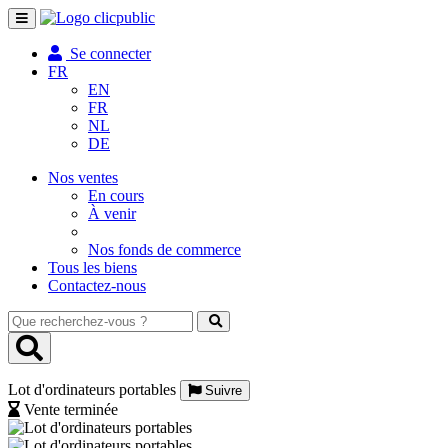
Toggle
navigation
Se connecter
FR
EN
FR
NL
DE
Nos ventes
En cours
À venir
Nos fonds de commerce
Tous les biens
Contactez-nous
Que
recherchez-
vous
?
Lot d'ordinateurs portables
Suivre
Vente terminée