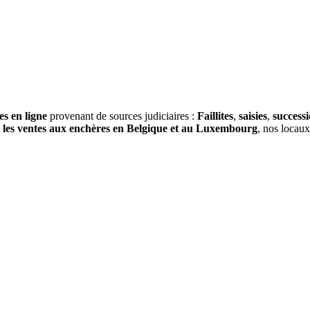
es en ligne
provenant de sources judiciaires :
Faillites
,
saisies
,
success
s
les ventes aux enchères en Belgique et au Luxembourg
, nos locau