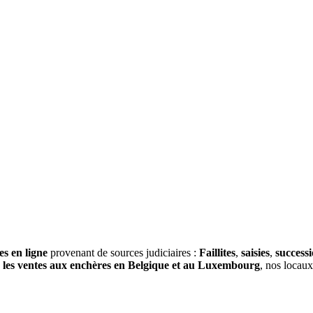
es en ligne
provenant de sources judiciaires :
Faillites
,
saisies
,
success
s
les ventes aux enchères en Belgique et au Luxembourg
, nos locau