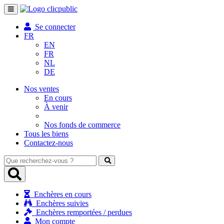
Toggle
navigation
Se connecter
FR
EN
FR
NL
DE
Nos ventes
En cours
À venir
Nos fonds de commerce
Tous les biens
Contactez-nous
Que
recherchez-
vous
?
Enchères en cours
Enchères suivies
Enchères remportées / perdues
Mon compte